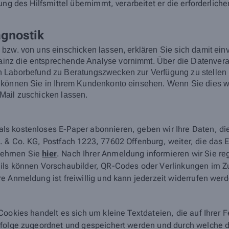
ng des Hilfsmittel übernimmt, verarbeitet er die erforderliche
agnostik
n bzw. von uns einschicken lassen, erklären Sie sich damit
z die entsprechende Analyse vornimmt. Über die Datenverarb
Laborbefund zu Beratungszwecken zur Verfügung zu stellen un
 können Sie in Ihrem Kundenkonto einsehen. Wenn Sie dies wü
Mail zuschicken lassen.
ls kostenloses E-Paper abonnieren, geben wir Ihre Daten, d
 & Co. KG, Postfach 1223, 77602 Offenburg, weiter, die das E-
tnehmen Sie
hier
. Nach Ihrer Anmeldung informieren wir Sie r
ails können Vorschaubilder, QR-Codes oder Verlinkungen im 
e Anmeldung ist freiwillig und kann jederzeit widerrufen wer
Cookies handelt es sich um kleine Textdateien, die auf Ihrer
nfolge zugeordnet und gespeichert werden und durch welche de