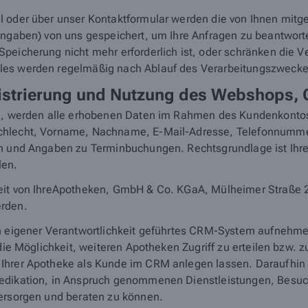
 oder über unser Kontaktformular werden die von Ihnen mitget
e Angaben) von uns gespeichert, um Ihre Anfragen zu beantw
eicherung nicht mehr erforderlich ist, oder schränken die Ver
les werden regelmäßig nach Ablauf des Verarbeitungszwecke
gistrierung und Nutzung des Webshops,
en, werden alle erhobenen Daten im Rahmen des Kundenkontos 
schlecht, Vorname, Nachname, E-Mail-Adresse, Telefonnumm
n
und Angaben zu Terminbuchungen. Rechtsgrundlage ist Ihre 
len.
it von IhreApotheken, GmbH & Co. KGaA, Mülheimer Straße 20, 
erden.
in eigener Verantwortlichkeit geführtes CRM-System aufnehm
 die Möglichkeit, weiteren Apotheken Zugriff zu erteilen bzw.
Ihrer Apotheke als Kunde im CRM anlegen lassen. Daraufhin k
Medikation, in Anspruch genommenen Dienstleistungen, Besuc
versorgen und beraten zu können.