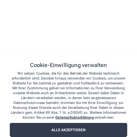
Milchpumpen
Service & Dienste
Zertifizierte Hausapotheke
Anfertigung individueller Rezepturen
Anmessen von Kompressionsstrümpfen
Anmessen von Stützstrümpfen
Kundenkarte (Vorteilskarte)
Cookie-Einwilligung verwalten
Arzneimittelservice
Wir setzen Cookies, die für den Betrieb der Website technisch
Kundenzeitung
erforderlich sind. Darüber hinaus verwenden wir Cookies, um unsere
Website für Sie optimal zu gestalten und fortlaufend zu verbessern.
Bargeldlose Zahlung (EC-Karte)
Mit Ihrer Zustimmung geben wir Informationen zu Ihrer Verwendung
unserer Website auch an Drittanbieter weiter. Soweit dabei Daten in
Unverbindliche Arzneimittel-Reservierung per Internet
Ländern verarbeitet werden, in denen kein angemessenes
Datenschutzniveau besteht, stimmen Sie mit Ihrer Einwilligung zur
Unverbindliche Arzneimittel-Reservierung
Nutzung dieser Dienste auch der Verarbeitung Ihrer Daten in diesen
Parkplatz vorhanden
Ländern gem. Artikel 49 Abs. 1 lit. a DSGVO zu. Weitere Informationen
können Sie unserer
Datenschutzerklärung
entnehmen.
Geschenkgutscheine
Hausapothekenservice
ALLE AKZEPTIEREN